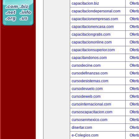
capacitacion.biz
Ofert
capacitaciondepersonal.com
Ofert
capacitacionempresas.com
Ofert
capacitacionencasa.com
Ofert
capacitaciongratis.com
Ofert
capacitaciononline.com
Ofert
capacitacionsuperior.com
Ofert
capacitandonos.com
Ofert
cursodecine.com
Ofert
cursodefinanzas.com
Ofert
cursodesistemas.com
Ofert
cursodevuelo.com
Ofert
cursodeweb.com
Ofert
cursointernacional.com
Ofert
cursoscapacitacion.com
Ofert
cursosenmexico.com
Ofert
disertar.com
Ofert
e-Colegios.com
Ofert