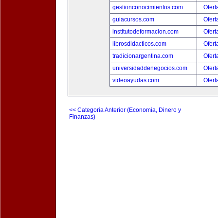
gestionconocimientos.com
Ofert
guiacursos.com
Ofert
institutodeformacion.com
Ofert
librosdidacticos.com
Ofert
tradicionargentina.com
Ofert
universidaddenegocios.com
Ofert
videoayudas.com
Ofert
<< Categoria Anterior (Economia, Dinero y
Finanzas)