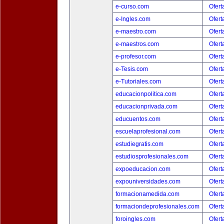
e-curso.com
Ofert
e-Ingles.com
Ofert
e-maestro.com
Ofert
e-maestros.com
Ofert
e-profesor.com
Ofert
e-Tesis.com
Ofert
e-Tutoriales.com
Ofert
educacionpolitica.com
Ofert
educacionprivada.com
Ofert
educuentos.com
Ofert
escuelaprofesional.com
Ofert
estudiegratis.com
Ofert
estudiosprofesionales.com
Ofert
expoeducacion.com
Ofert
expouniversidades.com
Ofert
formacionamedida.com
Ofert
formaciondeprofesionales.com
Ofert
foroingles.com
Ofert