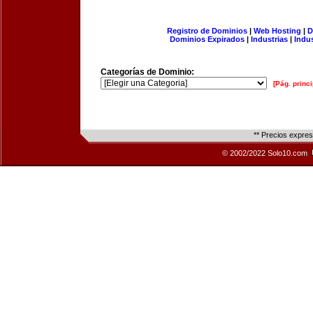
Registro de Dominios
|
Web Hosting
|
D
Dominios Expirados
|
Industrias
|
Indu
Categorías de Dominio:
[Pág. princi
** Precios expre
© 2002/2022 Solo10.com