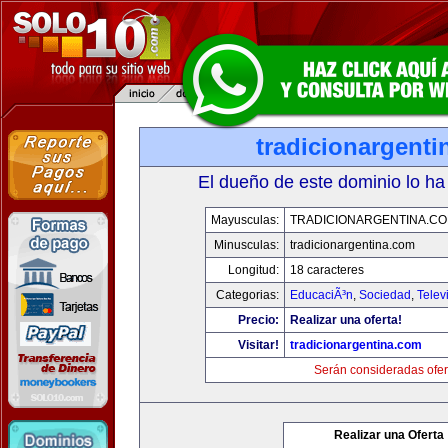
tradicionargent
El dueño de este dominio lo ha
Mayusculas:
TRADICIONARGENTINA.C
Minusculas:
tradicionargentina.com
Longitud:
18 caracteres
Categorias:
EducaciÃ³n
,
Sociedad
,
Telev
Precio:
Realizar una oferta!
Visitar!
tradicionargentina.com
Serán consideradas ofer
Realizar una Oferta