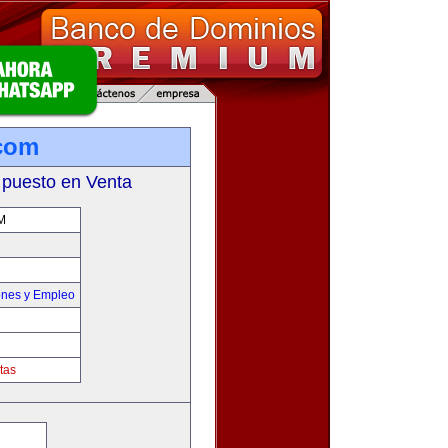
com
 puesto en Venta
M
ones y Empleo
tas