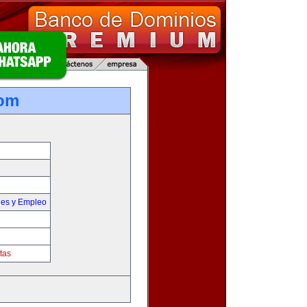
com
nes y Empleo
tas