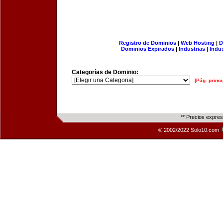
Registro de Dominios
|
Web Hosting
|
D
Dominios Expirados
|
Industrias
|
Indu
Categorías de Dominio:
[Pág. princi
** Precios expre
© 2002/2022 Solo10.com