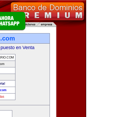
o.com
 puesto en Venta
RIO.COM
com
rta!
.com
tas