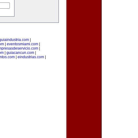
guiaindustria.com
|
com
|
eventosmiami.com
|
mpresasdeservicio.com
|
com
|
guiacancun.com
|
entos.com
|
eindustrias.com
|