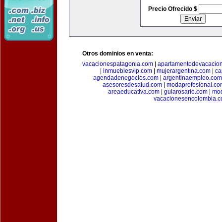
Precio Ofrecido $
Otros dominios en venta:
vacacionespatagonia.com
|
apartamentodevacacio
|
inmueblesvip.com
|
mujerargentina.com
|
ca
agendadenegocios.com
|
argentinaempleo.com
asesoresdesalud.com
|
modaprofesional.co
areaeducativa.com
|
guiarosario.com
|
mod
vacacionesencolombia.