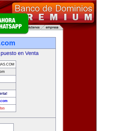
.com
 puesto en Venta
MAS.COM
com
erta!
.com
tas