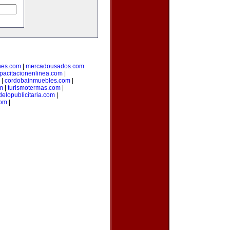
nes.com
|
mercadousados.com
pacitacionenlinea.com
|
|
cordobainmuebles.com
|
m
|
turismotermas.com
|
elopublicitaria.com
|
com
|