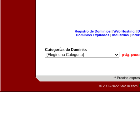
Registro de Dominios
|
Web Hosting
|
D
Dominios Expirados
|
Industrias
|
Indu
Categorías de Dominio:
[Pág. princi
** Precios expre
© 2002/2022 Solo10.com