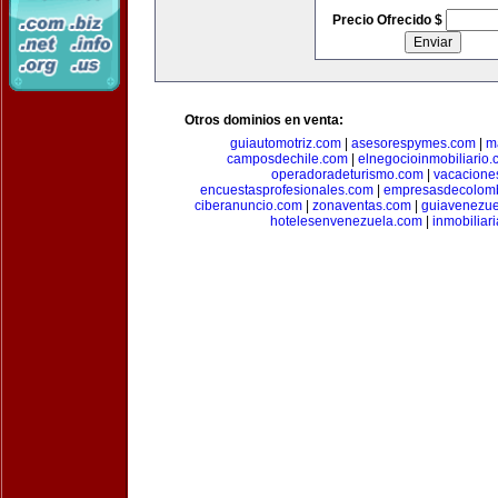
Precio Ofrecido $
Otros dominios en venta:
guiautomotriz.com
|
asesorespymes.com
|
m
camposdechile.com
|
elnegocioinmobiliario
operadoradeturismo.com
|
vacacione
encuestasprofesionales.com
|
empresasdecolom
ciberanuncio.com
|
zonaventas.com
|
guiavenezue
hotelesenvenezuela.com
|
inmobiliar