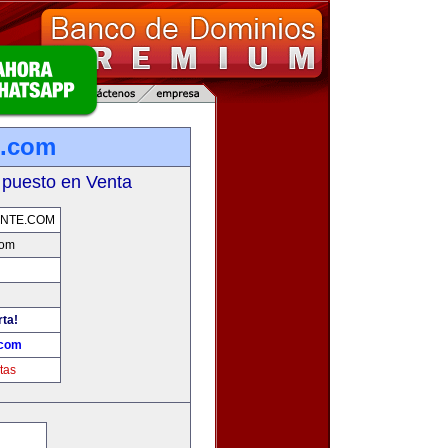
e.com
 puesto en Venta
NTE.COM
com
rta!
.com
tas