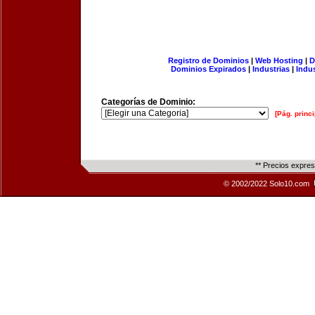
Registro de Dominios
|
Web Hosting
|
D
Dominios Expirados
|
Industrias
|
Indu
Categorías de Dominio:
[Pág. princi
** Precios expre
© 2002/2022 Solo10.com