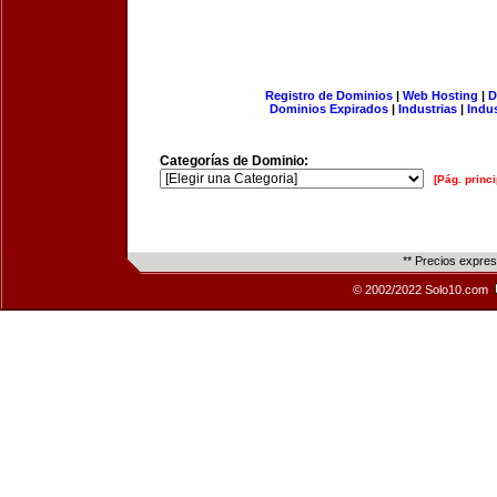
Registro de Dominios
|
Web Hosting
|
D
Dominios Expirados
|
Industrias
|
Indu
Categorías de Dominio:
[Pág. princi
** Precios expre
© 2002/2022 Solo10.com