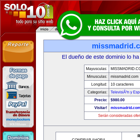
missmadrid.
El dueño de este dominio lo ha
Mayusculas:
MISSMADRID.C
Minusculas:
missmadrid.com
Longitud:
10 caracteres
Categorias:
TelevisiÃ³n y Esp
Precio:
$980.00
Visitar!
missmadrid.co
Serán consideradas ofer
R