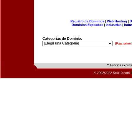
Registro de Dominios
|
Web Hosting
|
D
Dominios Expirados
|
Industrias
|
Indu
Categorías de Dominio:
[Pág. princi
** Precios expre
© 2002/2022 Solo10.com