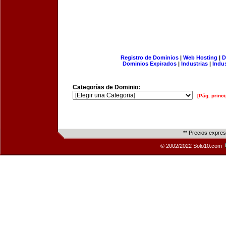
Registro de Dominios
|
Web Hosting
|
D
Dominios Expirados
|
Industrias
|
Indu
Categorías de Dominio:
[Pág. princi
** Precios expre
© 2002/2022 Solo10.com