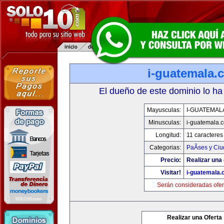
i-guatemala.
El dueño de este dominio lo ha
Mayusculas:
I-GUATEMAL
Minusculas:
i-guatemala.
Longitud:
11 caracteres
Categorias:
PaÃ­ses y Ci
Precio:
Realizar una 
Visitar!
i-guatemala
Serán consideradas ofer
Realizar una Oferta