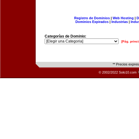
Registro de Dominios
|
Web Hosting
|
D
Dominios Expirados
|
Industrias
|
Indu
Categorías de Dominio:
[Pág. princi
** Precios expre
© 2002/2022 Solo10.com