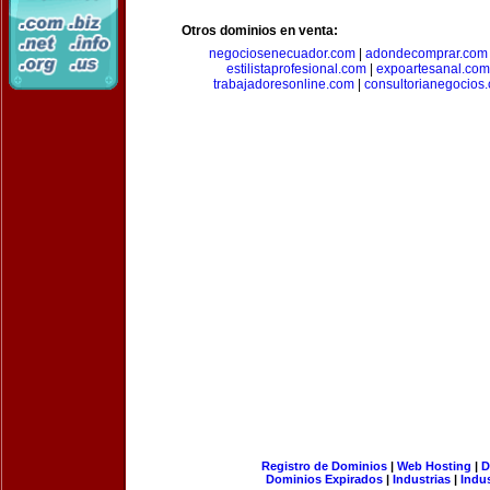
Otros dominios en venta:
negociosenecuador.com
|
adondecomprar.com
estilistaprofesional.com
|
expoartesanal.com
trabajadoresonline.com
|
consultorianegocios
Registro de Dominios
|
Web Hosting
|
D
Dominios Expirados
|
Industrias
|
Indu