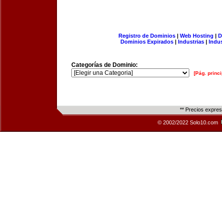
Registro de Dominios
|
Web Hosting
|
D
Dominios Expirados
|
Industrias
|
Indu
Categorías de Dominio:
[Pág. princi
** Precios expre
© 2002/2022 Solo10.com