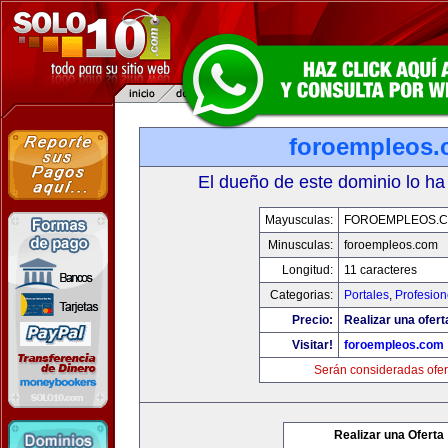
foroempleos
El dueño de este dominio lo ha
Mayusculas:
FOROEMPLEOS.
Minusculas:
foroempleos.com
Longitud:
11 caracteres
Categorias:
Portales
,
Profesio
Precio:
Realizar una ofert
Visitar!
foroempleos.com
Serán consideradas ofer
Realizar una Oferta