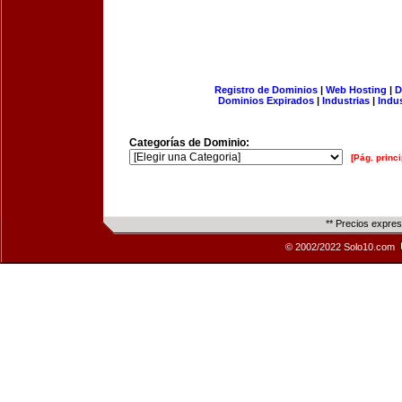
Registro de Dominios
|
Web Hosting
|
D
Dominios Expirados
|
Industrias
|
Indu
Categorías de Dominio:
[Pág. princi
** Precios expre
© 2002/2022 Solo10.com