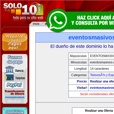
eventosmasivo
El dueño de este dominio lo ha
Mayusculas:
EVENTOSMASI
Minusculas:
eventosmasivos
Longitud:
14 caracteres
Categorias:
TelevisiÃ³n y Esp
Precio:
Realizar una ofe
Visitar!
eventosmasivo
Serán consideradas ofer
Realizar una Oferta