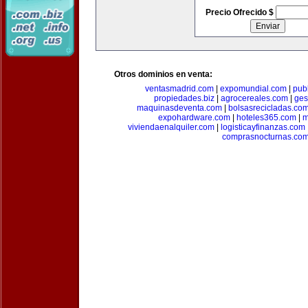
Precio Ofrecido $
Otros dominios en venta:
ventasmadrid.com
|
expomundial.com
|
pub
propiedades.biz
|
agrocereales.com
|
ges
maquinasdeventa.com
|
bolsasrecicladas.co
expohardware.com
|
hoteles365.com
|
m
viviendaenalquiler.com
|
logisticayfinanzas.com
comprasnocturnas.co