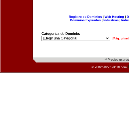
Registro de Dominios
|
Web Hosting
|
D
Dominios Expirados
|
Industrias
|
Indu
Categorías de Dominio:
[Pág. princi
** Precios expre
© 2002/2022 Solo10.com