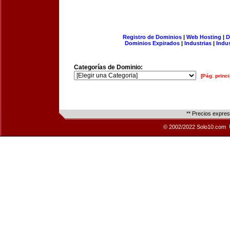
Registro de Dominios
|
Web Hosting
|
D
Dominios Expirados
|
Industrias
|
Indu
Categorías de Dominio:
[Pág. princi
** Precios expre
© 2002/2022 Solo10.com