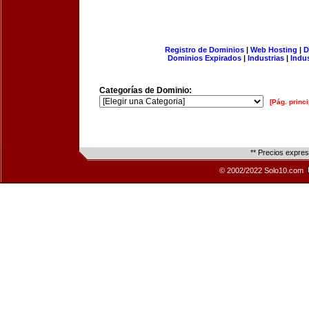
Registro de Dominios
|
Web Hosting
|
D
Dominios Expirados
|
Industrias
|
Indu
Categorías de Dominio:
[Pág. princi
** Precios expre
© 2002/2022 Solo10.com