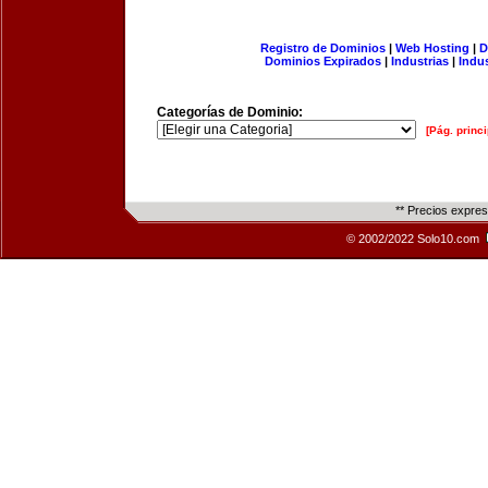
Registro de Dominios
|
Web Hosting
|
D
Dominios Expirados
|
Industrias
|
Indu
Categorías de Dominio:
[Pág. princi
** Precios expre
© 2002/2022 Solo10.com