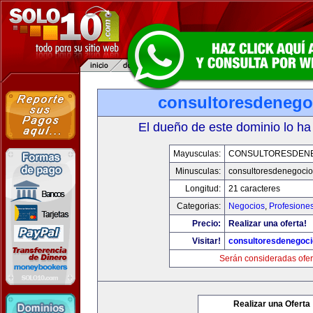
consultoresdenego
El dueño de este dominio lo ha
Mayusculas:
CONSULTORESDEN
Minusculas:
consultoresdenegoci
Longitud:
21 caracteres
Categorias:
Negocios
,
Profesione
Precio:
Realizar una oferta!
Visitar!
consultoresdenegoc
Serán consideradas ofer
Realizar una Oferta