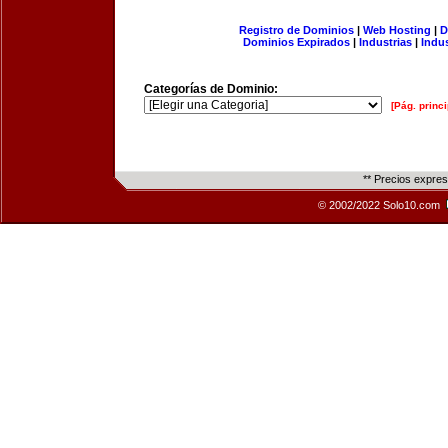
Registro de Dominios
|
Web Hosting
|
D
Dominios Expirados
|
Industrias
|
Indu
Categorías de Dominio:
[Pág. princi
** Precios expre
© 2002/2022 Solo10.com