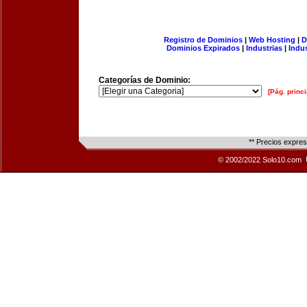
Registro de Dominios
|
Web Hosting
|
D
Dominios Expirados
|
Industrias
|
Indu
Categorías de Dominio:
[Pág. princi
** Precios expre
© 2002/2022 Solo10.com