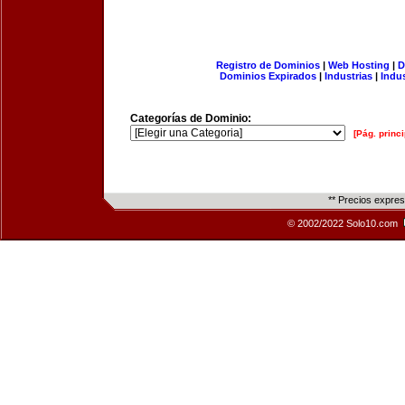
Registro de Dominios
|
Web Hosting
|
D
Dominios Expirados
|
Industrias
|
Indu
Categorías de Dominio:
[Pág. princi
** Precios expre
© 2002/2022 Solo10.com