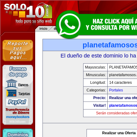
planetafamoso
El dueño de este dominio lo ha
Mayusculas:
PLANETAFAMO
Minusculas:
planetafamosos
Longitud:
14 caracteres
Categorias:
Portales
Precio:
Realizar una ofe
Visitar!
planetafamoso
Serán consideradas ofer
Realizar una Oferta