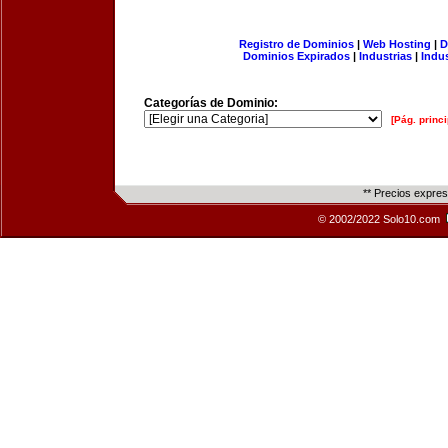
Registro de Dominios
|
Web Hosting
|
D
Dominios Expirados
|
Industrias
|
Indu
Categorías de Dominio:
[Pág. princi
** Precios expre
© 2002/2022 Solo10.com