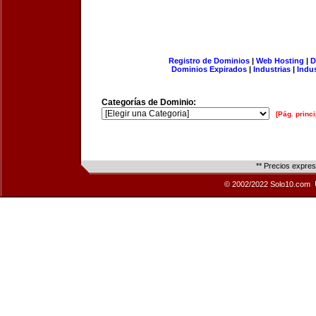
Registro de Dominios
|
Web Hosting
|
D
Dominios Expirados
|
Industrias
|
Indu
Categorías de Dominio:
[Pág. princi
** Precios expre
© 2002/2022 Solo10.com