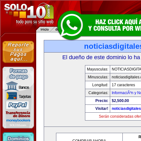
noticiasdigital
El dueño de este dominio lo ha
Mayusculas:
NOTICIASDIGIT
Minusculas:
noticiasdigitales
Longitud:
17 caracteres
Categorias:
InformaciÃ³n y No
Precio:
$2,500.00
Visitar!
noticiasdigitale
Serán consideradas ofer
R