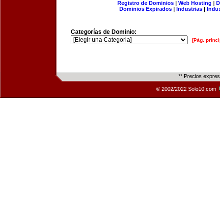
Registro de Dominios
|
Web Hosting
|
D
Dominios Expirados
|
Industrias
|
Indu
Categorías de Dominio:
[Pág. princi
** Precios expre
© 2002/2022 Solo10.com