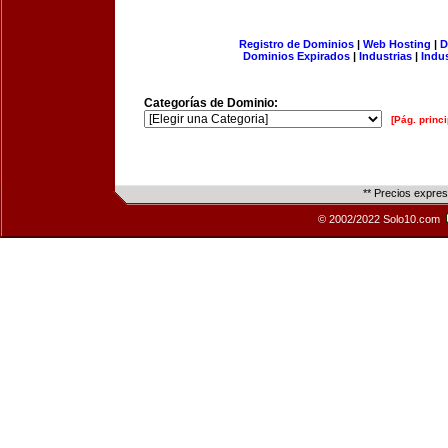
Registro de Dominios
|
Web Hosting
|
D
Dominios Expirados
|
Industrias
|
Indu
Categorías de Dominio:
[Pág. princi
** Precios expre
© 2002/2022 Solo10.com