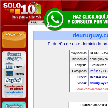
deuruguay.
El dueño de este dominio lo ha
Mayusculas:
DEURUGUAY
Minusculas:
deuruguay.c
Longitud:
9 caracteres
Categorias:
PaÃ­ses y Ci
Precio:
Realizar una 
Visitar!
deuruguay.c
Serán consideradas ofer
Realizar una Oferta