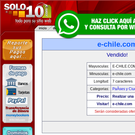
e-chile.co
Vendido!
Mayusculas:
E-CHILE.CO
Minusculas:
e-chile.com
Longitud:
7 caracteres
Categorias:
PaÃ­ses y Ci
Precio:
Realizar una 
Visitar!
e-chile.com
Serán consideradas ofer