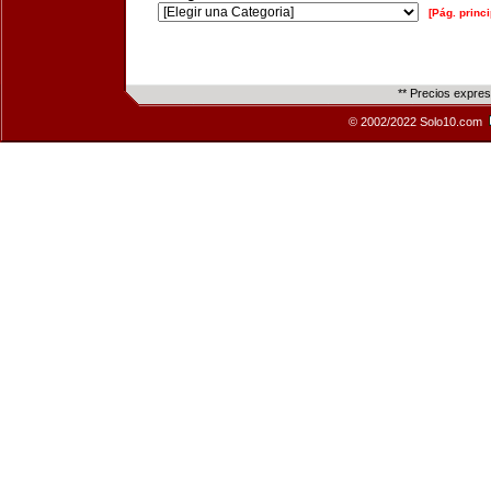
[Pág. princi
** Precios expre
© 2002/2022 Solo10.com