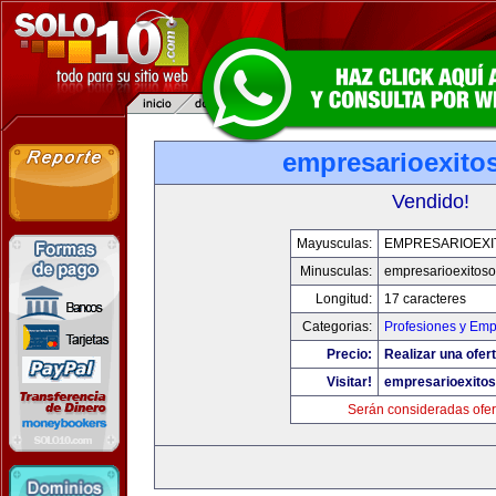
empresarioexito
Vendido!
Mayusculas:
EMPRESARIOEXI
Minusculas:
empresarioexitos
Longitud:
17 caracteres
Categorias:
Profesiones y Em
Precio:
Realizar una ofert
Visitar!
empresarioexito
Serán consideradas ofer