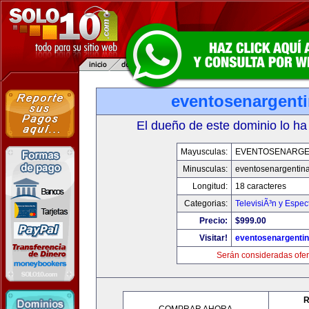
eventosenargent
El dueño de este dominio lo ha
Mayusculas:
EVENTOSENARGE
Minusculas:
eventosenargentin
Longitud:
18 caracteres
Categorias:
TelevisiÃ³n y Espec
Precio:
$999.00
Visitar!
eventosenargenti
Serán consideradas ofer
R