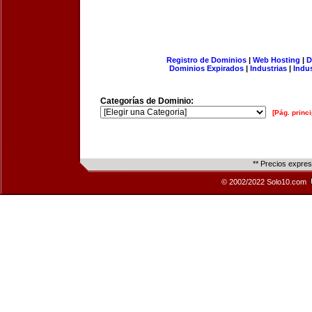
Registro de Dominios
|
Web Hosting
|
D
Dominios Expirados
|
Industrias
|
Indu
Categorías de Dominio:
[Pág. princi
** Precios expre
© 2002/2022 Solo10.com