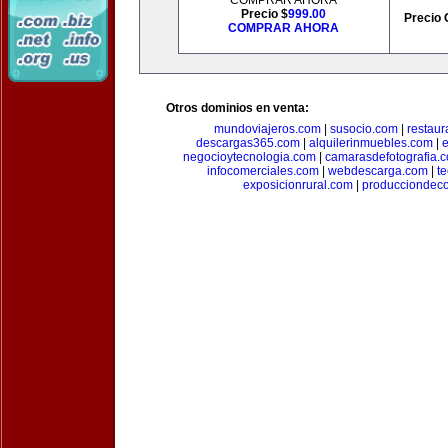
COMPRAR AHORA
Precio $
999.00
Precio 
COMPRAR AHORA
Otros dominios en venta:
mundoviajeros.com
|
susocio.com
|
restaur
descargas365.com
|
alquilerinmuebles.com
|
e
negocioytecnologia.com
|
camarasdefotografia.
infocomerciales.com
|
webdescarga.com
|
t
exposicionrural.com
|
producciondec