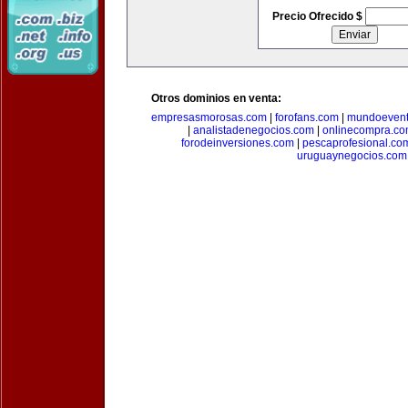
Precio Ofrecido $
Otros dominios en venta:
empresasmorosas.com
|
forofans.com
|
mundoevent
|
analistadenegocios.com
|
onlinecompra.c
forodeinversiones.com
|
pescaprofesional.co
uruguaynegocios.com