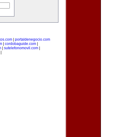
os.com
|
portaldenegocio.com
om
|
cordobaguide.com
|
m
|
sutelefonomovil.com
|
|