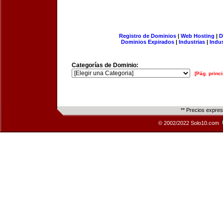
Registro de Dominios
|
Web Hosting
|
D
Dominios Expirados
|
Industrias
|
Indu
Categorías de Dominio:
[Pág. princi
** Precios expre
© 2002/2022 Solo10.com