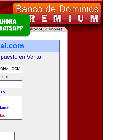
al.com
 puesto en Venta
IONAL.COM
l.com
leo
a!
l.com
tas