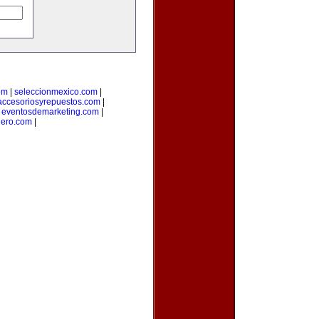
om
|
seleccionmexico.com
|
accesoriosyrepuestos.com
|
|
eventosdemarketing.com
|
ero.com
|