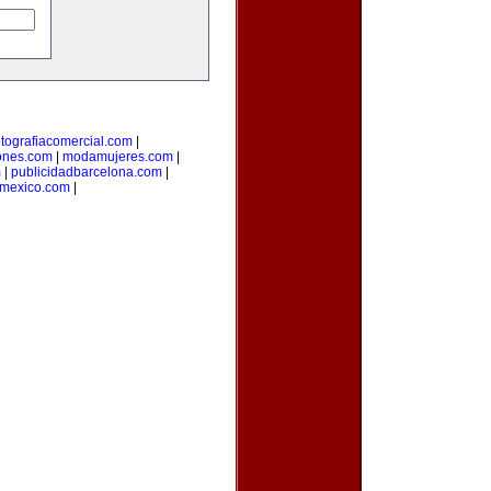
otografiacomercial.com
|
ones.com
|
modamujeres.com
|
m
|
publicidadbarcelona.com
|
nmexico.com
|