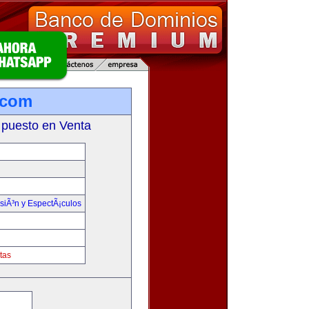
.com
 puesto en Venta
isiÃ³n y EspectÃ¡culos
tas