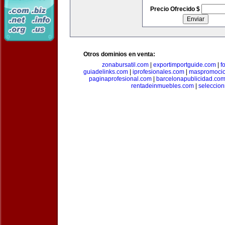
Precio Ofrecido $
Otros dominios en venta:
zonabursatil.com
|
exportimportguide.com
|
f
guiadelinks.com
|
iprofesionales.com
|
maspromoci
paginaprofesional.com
|
barcelonapublicidad.co
rentadeinmuebles.com
|
seleccio