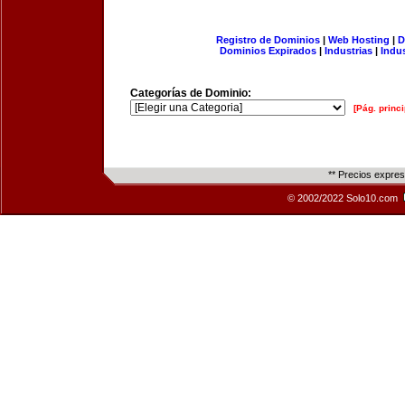
Registro de Dominios
|
Web Hosting
|
D
Dominios Expirados
|
Industrias
|
Indu
Categorías de Dominio:
[Pág. princi
** Precios expre
© 2002/2022 Solo10.com