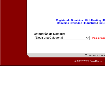
Registro de Dominios
|
Web Hosting
|
D
Dominios Expirados
|
Industrias
|
Indu
Categorías de Dominio:
[Pág. princi
** Precios expre
© 2002/2022 Solo10.com