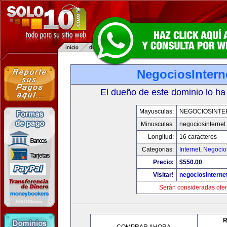
NegociosIntern
El dueño de este dominio lo ha
Mayusculas:
NEGOCIOSINTE
Minusculas:
negociosinternet.
Longitud:
16 caracteres
Categorias:
Internet
,
Negocio
Precio:
$550.00
Visitar!
negociosinternet
Serán consideradas ofer
R