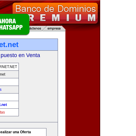
et.net
 puesto en Venta
RNET.NET
net
s
.net
tas
ealizar una Oferta