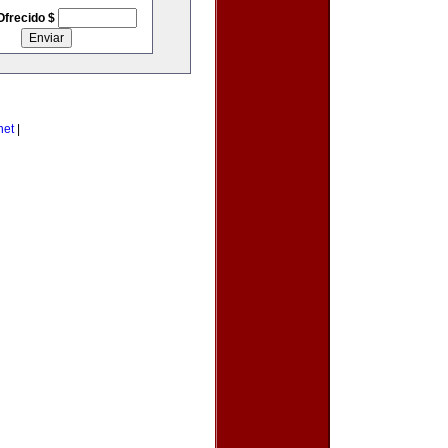
Ofrecido $
net
|