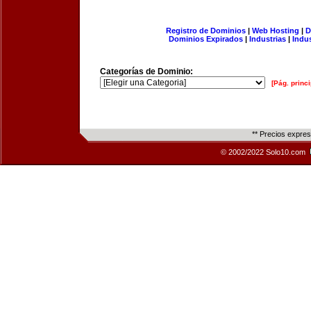
Registro de Dominios
|
Web Hosting
|
D
Dominios Expirados
|
Industrias
|
Indu
Categorías de Dominio:
[Pág. princi
** Precios expre
© 2002/2022 Solo10.com