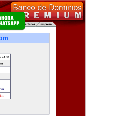
com
S.COM
om
com
tas