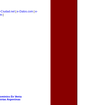
-Ciudad.net
|
e-Datos.com
|
e-
om
|
ominios En Venta
strias Argentinas