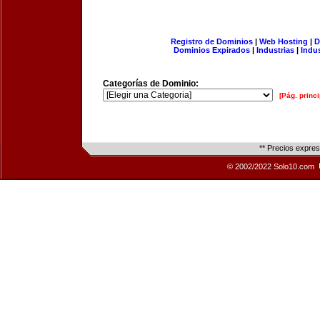
Registro de Dominios
|
Web Hosting
|
D
Dominios Expirados
|
Industrias
|
Indu
Categorías de Dominio:
[Pág. princi
** Precios expre
© 2002/2022 Solo10.com