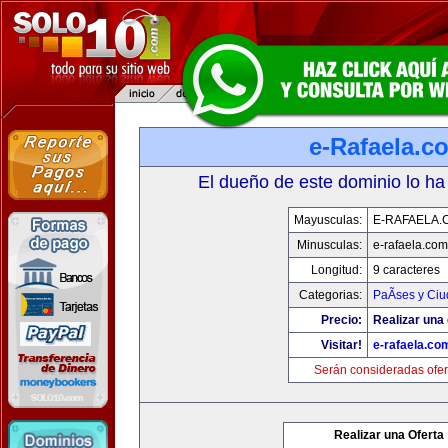
e-Rafaela.c
El dueño de este dominio lo ha
Mayusculas:
E-RAFAELA.
Minusculas:
e-rafaela.com
Longitud:
9 caracteres
Categorias:
PaÃ­ses y Ci
Precio:
Realizar una 
Visitar!
e-rafaela.co
Serán consideradas ofer
Realizar una Oferta