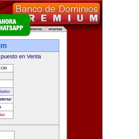
om
 puesto en Venta
COM
udades
oferta!
m
tas